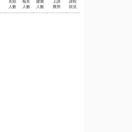
名額
報名
繳費
上課
課程
人數
人數
人數
費用
狀況