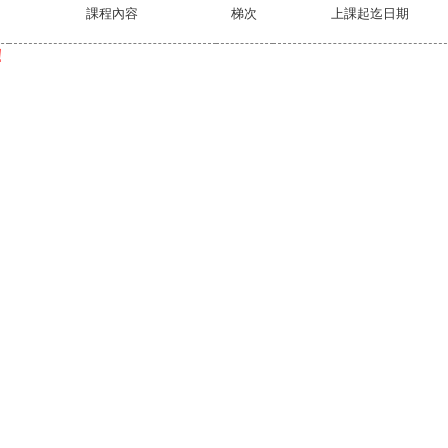
課程內容
梯次
上課起迄日期
！