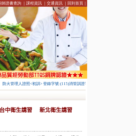
廚師證書查詢
｜
課程資訊
｜
交通資訊
｜
回到首頁
｜
火管理人證照<初訓> 登錄字號:(115)消管訓證字第0003號
台北市解說員職
台中衛生講習
新北衛生講習