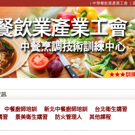
｜
中華餐飲業產業工會
｜
防
中餐廚師培訓
新北中餐廚師培訓
台北衛生講習
講習
景美衛生講習
防火管理人
其他課程