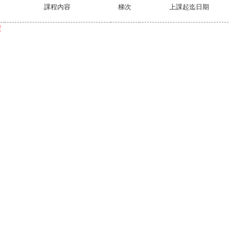
課程內容
梯次
上課起迄日期
！