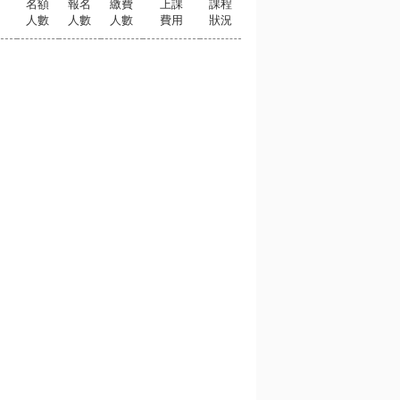
名額
報名
繳費
上課
課程
人數
人數
人數
費用
狀況