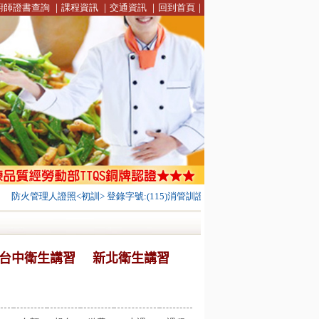
廚師證書查詢
｜
課程資訊
｜
交通資訊
｜
回到首頁
｜
防火管理人證照<初訓> 登錄字號:(115)消管訓證字第0003號
台北市解說員
台中衛生講習
新北衛生講習