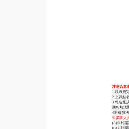
注意合意
1.以繳
2.上課
3.報名完
期恕無法
4退費辦
※參訓人
(A)未於
(B)未於