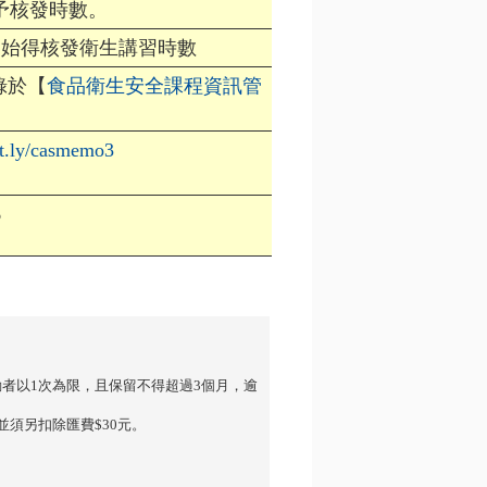
予核發時數。
，始得核發衛生講習時數
錄於【
食品衛生安全課程資訊管
bit.ly/casmemo3
6
者以1次為限，且保留不得超過3個月，逾
須另扣除匯費$30元。