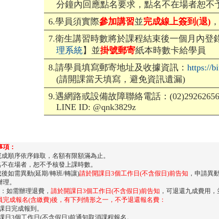
分鐘內回應點名要求，點名不在場者恕不
6.學員須實際
參加講習
並
完成線上簽到(退)
7.衛生講習時數將於課程結束後一個月內登
理系統
】並
掛號郵寄
紙本時數卡給學員
8.請學員填寫郵寄地址及收據資訊：
https://
(請開課當天填寫，避免資訊遺漏)
9.遇網路或設備故障聯絡電話：(02)2926265
LINE ID: @qnk3829z
事項：
費完成順序依序錄取，名額有限額滿為止。
點名不在場者，恕不予核發上課時數。
成後如需異動(延期/轉班/轉讓)
請於開課日3個工作日(不含假日)前告知
，申請異動
辦理。
法：如需辦理退費，
請於開課日3個工作日(不含假日)前告知
，可退還九成費用，並
員完成報名(含繳費)後，有下列情形之一，不予退還報名費：
開課日完成報到。
開課日3個工作日(不含假日)前通知取消課程報名。