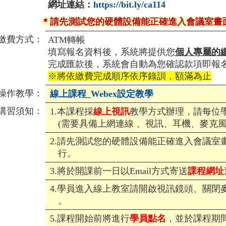
網址連結：
https://bit.ly/ca114
＊請先測試您的硬體設備能正確進入會議室畫
繳費方式：
ATM轉帳
填寫報名資料後，系統將提供您
個人專屬的
完成匯款後，系統會自動為您確認款項即報
※將依繳費完成順序依序錄訓，額滿為止
操作教學：
線上課程_Webex設定教學
講習須知：
1.本課程採
線上視訊
教學方式辦理，請每位
(需要具備上網連線 、視訊、耳機、麥克風
2.請先測試您的硬體設備能正確進入會議室
行。
3.將於開課前一日以Email方式寄送
課程網址
4.學員進入線上教室請開啟視訊鏡頭、關閉
。
5.課程開始前將進行
學員點名
，並於課程期