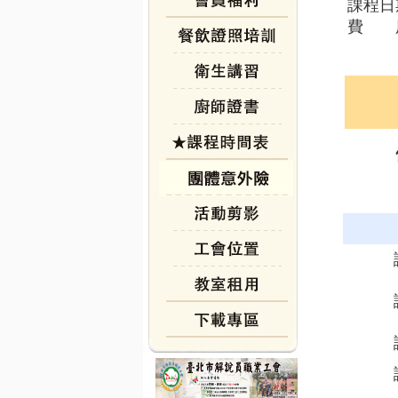
課程日
費 