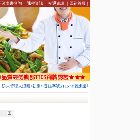
廚師證書查詢
｜
課程資訊
｜
交通資訊
｜
回到首頁
｜
管理人證照<初訓> 登錄字號:(115)消管訓證字第0003號
台北市解說員職業