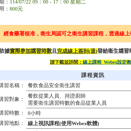
期：
114/07/22 09：00 - 17：00 星期二
用：
800元
經食藥署核准，衛生局認可之衛生講習課程，透過線上
依據
實際參加講習時數
且
完成線上簽到(退)
發給衛生講習
請下載並詳閱：
線上課程_Webex設定
課程
資訊
講習名稱：
餐飲食品安全衛生講習
餐飲從業人員、持證廚師
講習對象：
需要衛生講習時數的食品從業人員
講習時數：
8小時
講習地點：
線上視訊課程(使用Webex軟體)