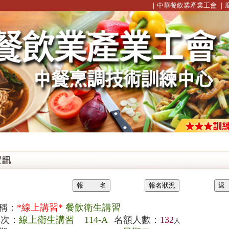
｜
中華餐飲業產業工會
｜
防火
稱：
*線上講習*
餐飲衛生講習
次：
線上衛生講習 114-A
名額人數：
132
人