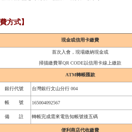
費方式】
現金或
信用卡繳費
首次入會，現場繳納現金或
掃描繳費單QR CODE以信用卡線上繳款
ATM轉帳匯款
銀行代號
台灣銀行文山分行 004
帳 號
165004092567
備 註
轉帳完成需來電告知帳號後五碼
便利商店代收繳費