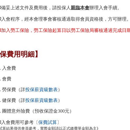
※
備妥上述文件及費用後，請投保人
親臨本會
辦理入會手續。
※
入會程序，經本會理事會審核通過取得會員資格後，方可辦理
※
加入勞工保險，勞工保險起算日以勞工保險局審核通過完成日
保費用明細】
1. 入會費
2. 會費
3. 勞保費（詳
投保薪資級數表
）
4. 健保費（詳
投保薪資級數表
）
5. 團體意外險費（預收保證金300元）
※
入會費用可參考〔
保費試算
〕
)
(試算結果僅供會員參考，實際金額請以正式繳費單金額為主