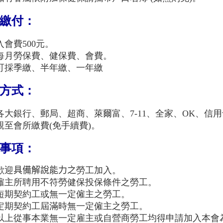
繳付：
入會費500元。
每月勞保費、健保費、會費。
可採季繳、半年繳、一年繳
方式：
各大銀行、郵局、超商、萊爾富、7-11、全家、OK、信用
親至會所繳費(免手續費)。
事項：
歡迎
具備解說能力之
勞工加入。
僱主所聘用不符勞健保投保條件之勞工。
短期契約工或無一定僱主之勞工。
定期契約工屆滿時無一定僱主之勞工。
以上從事本業無一定雇主或自營商勞工均得申請加入本會