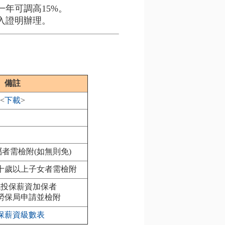
年可調高15%。
入證明辦理。
備註
<
下載
>
者需檢附(如無則免)
十歲以上子女者需檢附
低投保薪資加保者
勞保局申請並檢附
保薪資級數表