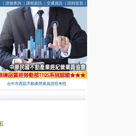
｜
證號查詢
｜
課程資訊
｜
交通資訊
｜
回到首頁
｜
台中市西區不動產營業員證照考照
 五