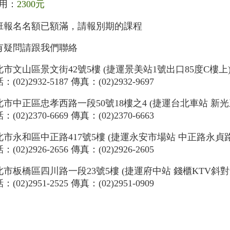
用：
2300元
班報名名額已額滿，請報別期的課程
有疑問請跟我們聯絡
北市文山區景文街42號5樓 (捷運景美站1號出口85度C樓上
：(02)2932-5187 傳真：(02)2932-9697
北市中正區忠孝西路一段50號18樓之4 (捷運台北車站 新光
：(02)2370-6669 傳真：(02)2370-6663
北市永和區中正路417號5樓 (捷運永安市場站 中正路永貞路
：(02)2926-2656 傳真：(02)2926-2605
北市板橋區四川路一段23號5樓 (捷運府中站 錢櫃KTV斜對
：(02)2951-2525 傳真：(02)2951-0909