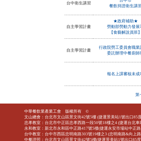
台中市
台中衛生講習
餐飲持證衛生講
★政府補助★
自主學習計畫
勞動部勞動力發展
【食藝解說員班
行政院勞工委員會職業
自主學習計畫
委託辦理中餐廚師
報名上課審核未成
第
中華餐飲業產業工會 版權所有 ©
文山總會：台北市文山區景文街42號5樓 (捷運景美站1號出口85度
忠孝教室：台北市中正區忠孝西路一段50號18樓之4 (捷運台北車
永和教室：新北市永和區中正路417號5樓(捷運永安市場站中正路
台中教室：台中市西區忠明南路303號19樓之3 (忠明南路&向上路
中餐證照：台北市文山區景文街42號5樓(捷運景美站1號出口85度