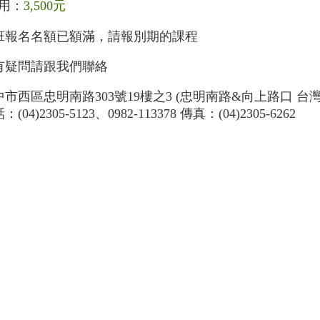
用：
3,500元
班報名名額已額滿，請報別期的課程
有疑問請跟我們聯絡
中市西區忠明南路303號19樓之3 (忠明南路&向上路口 台
：(04)2305-5123、0982-113378 傳真：(04)2305-6262