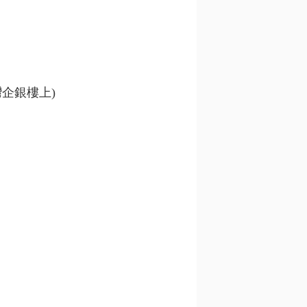
灣企銀樓上)