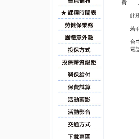
費 
此
若
台
電話