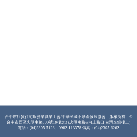
台中市租賃住宅服務業職業工會/中華民國不動產發展協會 版權所有 ©
台中市西區忠明南路303號19樓之3 (忠明南路&向上路口 台灣企銀樓上)
電話：(04)2305-5123、0982-113378 傳真：(04)2305-6262